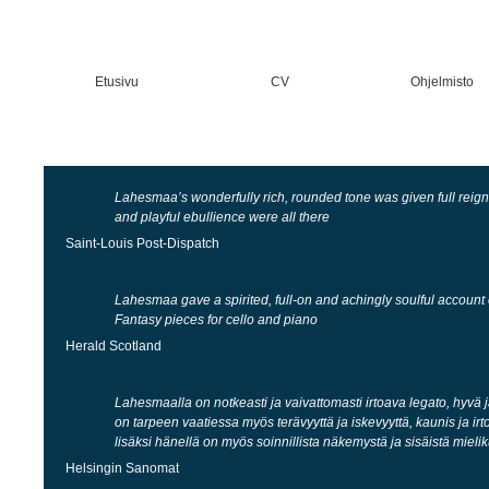
Etusivu
CV
Ohjelmisto
Lahesmaa’s wonderfully rich, rounded tone was given full reign
and playful ebullience were all there
Saint-Louis Post-Dispatch
Lahesmaa gave a spirited, full-on and achingly soulful accoun
Fantasy pieces for cello and piano
Herald Scotland
Lahesmaalla on notkeasti ja vaivattomasti irtoava legato, hyvä j
on tarpeen vaatiessa myös terävyyttä ja iskevyyttä, kaunis ja ir
lisäksi hänellä on myös soinnillista näkemystä ja sisäistä mielik
Helsingin Sanomat