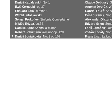
Dmitri Kabalevski
: No. 1
Claude Debussy
: 
E.W. Korngold
: op.37
Antonín Dvorák
: W
Édouard Lalo
: d-minor
Gabriel Fauré
: Son
Witold Lutoslawski
César Franck
: Son
Sergei Prokofjev
: Sinfonia Concertante
Alexander Glazuno
Miklós Rózsa
: op.32
Edvard Grieg
: Sona
Camille Saint-Saens
: a-minor
Leoš Janáček
: Fai
Robert Schumann
: a-minor op. 129
Zoltán Kodály
: Son
Dmitri Sostakovits
: No. 1 op.107
Franz Liszt
: La Lu
Dmitri Sostakovits
: No. 2 op.126
Pietro Antonio Loca
Richard Strauss
: Don Quixote
Bohuslav Martinu
:
Pjotr Tsaikovski
: Nocturne
Felix Mendelssohn
Pjotr Tsaikovski
: Variations on a rococo theme
Felix Mendelssohn
Pjotr Tsaikovski
: Pezzo Capriccioso
Major
Antonio Vivald
i: c-minor RV401
Niccoló Paganini
: 
Antonio Vivaldi
: d-minor RV406
Rossini
Antonio Vivaldi
: h-minor RV424
Astor Piazzolla
: L
Antonio vivaldi
: concerto for two cellos g-minor
David Popper
: Hun
Elfentanz
Sergei Prokofjev
: 
Ballade op. 15
Sergei Rahmanino
Franz Schubert
: S
Robert Schumann
Fantasy Pieces op.7
op. 102