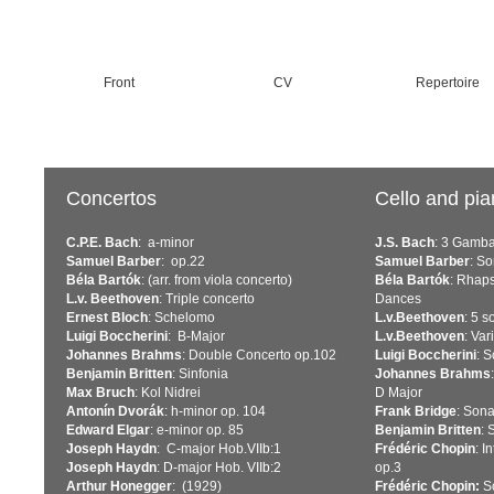
Front
CV
Repertoire
Concertos
Cello and pi
C.P.E. Bach
: a-minor
J.S. Bach
: 3 Gamb
Samuel Barber
: op.22
Samuel Barber
: S
Béla Bartók
: (arr. from viola concerto)
Béla Bartók
: Rhap
L.v. Beethoven
: Triple concerto
Dances
Ernest Bloch
: Schelomo
L.v.Beethoven
: 5 s
Luigi Boccherini
: B-Major
L.v.Beethoven
: Var
Johannes Brahms
: Double Concerto op.102
Luigi Boccherini
: 
Benjamin Britten
: Sinfonia
Johannes Brahms
Max Bruch
: Kol Nidrei
D Major
Antonín Dvorák
: h-minor op. 104
Frank Bridge
: Son
Edward Elgar
: e-minor op. 85
Benjamin Britten
: 
Joseph Haydn
: C-major Hob.VIIb:1
Frédéric Chopin
: I
Joseph Haydn
: D-major Hob. VIIb:2
op.3
Arthur Honegger
: (1929)
Frédéric Chopin:
So