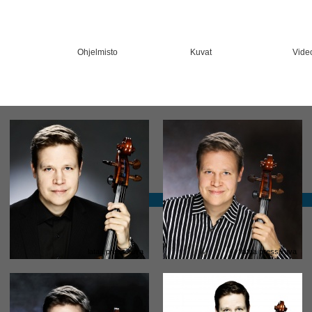
Ohjelmisto
Kuvat
Vide
lataa pressikuva
lataa pressikuva