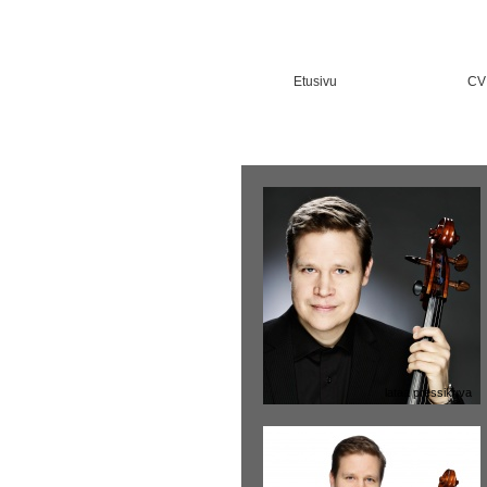
Etusivu
CV
lataa pressikuva