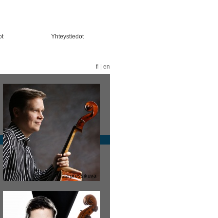
ot
Yhteystiedot
fi
|
en
lataa pressikuva