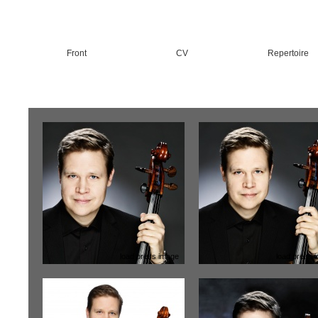
Front
CV
Repertoire
load press image
load press 